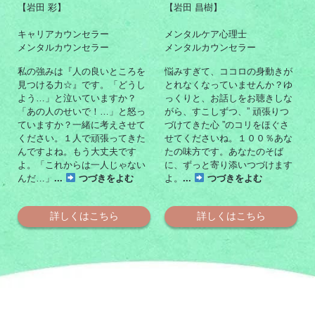
【岩田 彩】
【岩田 昌樹】
キャリアカウンセラー
メンタルケア心理士
メンタルカウンセラー
メンタルカウンセラー
私の強みは『人の良いところを
悩みすぎて、ココロの身動きが
見つける力☆』です。「どうし
とれなくなっていませんか？ゆ
よう…」と泣いていますか？
っくりと、お話しをお聴きしな
「あの人のせいで！…」と怒っ
がら、すこしずつ、” 頑張りつ
ていますか？一緒に考えさせて
づけてきた心 ”のコリをほぐさ
ください。１人で頑張ってきた
せてくださいね。１００％あな
んですよね。もう大丈夫です
たの味方です。あなたのそば
よ。「これからは一人じゃない
に、ずっと寄り添いつづけます
んだ…」
...
つづきをよむ
よ。
...
つづきをよむ
詳しくはこちら
詳しくはこちら