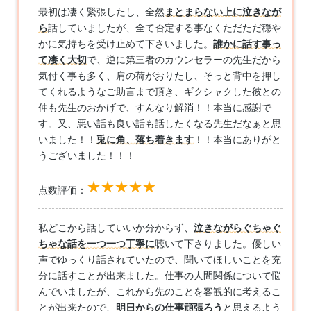
最初は凄く緊張したし、全然
まとまらない上に泣きなが
ら
話していましたが、全て否定する事なくただただ穏や
かに気持ちを受け止めて下さいました。
誰かに話す事っ
て凄く大切
で、逆に第三者のカウンセラーの先生だから
気付く事も多く、肩の荷がおりたし、そっと背中を押し
てくれるようなご助言まで頂き、ギクシャクした彼との
仲も先生のおかげで、すんなり解消！！本当に感謝で
す。又、悪い話も良い話も話したくなる先生だなぁと思
いました！！
兎に角、落ち着きます
！！本当にありがと
うございました！！！
点数評価：
私どこから話していいか分からず、
泣きながらぐちゃぐ
ちゃな話を一つ一つ丁寧に
聴いて下さりました。優しい
声でゆっくり話されていたので、聞いてほしいことを充
分に話すことが出来ました。仕事の人間関係について悩
んでいましたが、これから先のことを客観的に考えるこ
とが出来たので、
明日からの仕事頑張ろう
と思えるよう