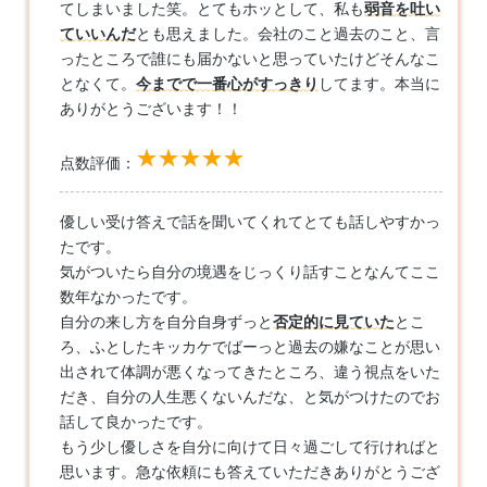
てしまいました笑。とてもホッとして、私も
弱音を吐い
ていいんだ
とも思えました。会社のこと過去のこと、言
ったところで誰にも届かないと思っていたけどそんなこ
となくて。
今までで一番心がすっきり
してます。本当に
ありがとうございます！！
点数評価：
優しい受け答えで話を聞いてくれてとても話しやすかっ
たです。
気がついたら自分の境遇をじっくり話すことなんてここ
数年なかったです。
自分の来し方を自分自身ずっと
否定的に見ていた
とこ
ろ、ふとしたキッカケでばーっと過去の嫌なことが思い
出されて体調が悪くなってきたところ、違う視点をいた
だき、自分の人生悪くないんだな、と気がつけたのでお
話して良かったです。
もう少し優しさを自分に向けて日々過ごして行ければと
思います。急な依頼にも答えていただきありがとうござ